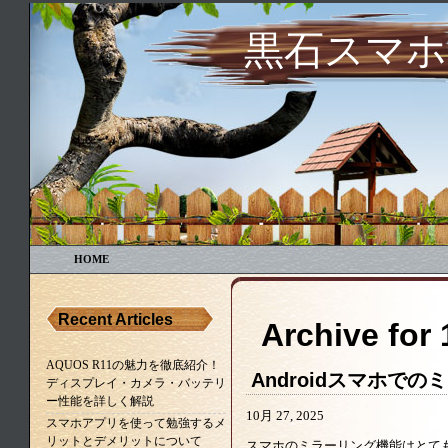
黒石スマホ世界
HOME
Recent Articles
Archive for
AQUOS R11の魅力を徹底紹介！
Androidスマホで
ディスプレイ・カメラ・バッテリ
ー性能を詳しく解説
法とは？
10月 27, 2025
スマホアプリを使って勉強するメ
リットとデメリットについて
スマホのミラーリング機能はとて