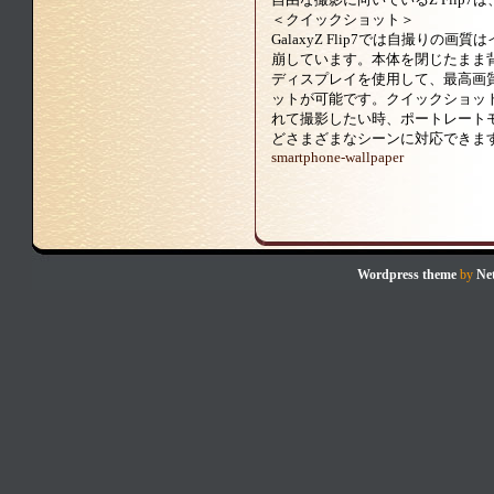
＜クイックショット＞
GalaxyZ Flip7では自撮り
崩しています。本体を閉じたまま
ディスプレイを使用して、最高画
ットが可能です。クイックショッ
れて撮影したい時、ポートレート
どさまざまなシーンに対応できま
smartphone-wallpaper
Wordpress theme
by
Ne