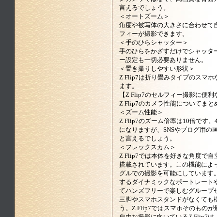
言えるでしょう。
＜オートズーム＞
角度や被写体の大きさに合わせて
フィーが撮影できます。
＜手のひらシャッター＞
手のひらをかざすだけでシャッタ
ー設定も一切必要ありません。
＜置き撮りしやすい形状＞
Z Flip7は折り畳みタイプのス
ます。
【Z Flip7のセルフィー撮影に便
Z Flip7のカメラ性能についてま
＜ズーム性能＞
Z Flip7のズーム倍率は10倍で
になりますが、SNSやブログ用の
と言えるでしょう。
＜フレックスカム＞
Z Flip7では本体を好きな角度
搭載されています。この機能によ
グルでの撮影を可能にしています
するダイナミックなポートレート
てハンズフリーで楽しむグループ
三脚やスマホスタンドがなくても
う。Z Flip7ではスマホそのも
自由な撮影に向いているZ Flip7