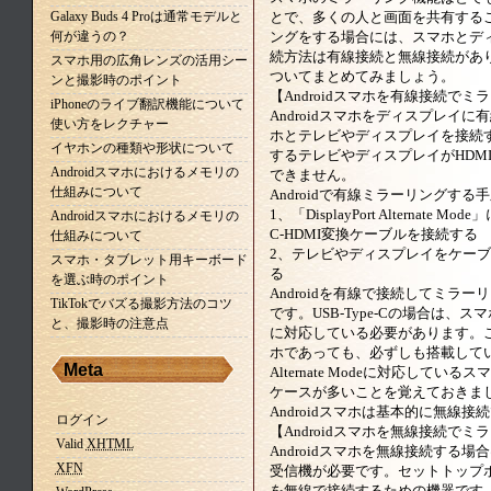
Galaxy Buds 4 Proは通常モデルと
とで、多くの人と画面を共有すること
何が違うの？
ングをする場合には、スマホとデ
続方法は有線接続と無線接続があ
スマホ用の広角レンズの活用シー
ついてまとめてみましょう。
ンと撮影時のポイント
【Androidスマホを有線接続で
iPhoneのライブ翻訳機能について
Androidスマホをディスプレイ
使い方をレクチャー
ホとテレビやディスプレイを接続
イヤホンの種類や形状について
するテレビやディスプレイがHDM
Androidスマホにおけるメモリの
できません。
仕組みについて
Androidで有線ミラーリングす
1、「DisplayPort Alternate 
Androidスマホにおけるメモリの
C-HDMI変換ケーブルを接続する
仕組みについて
2、テレビやディスプレイをケーブル
スマホ・タブレット用キーボード
る
を選ぶ時のポイント
Androidを有線で接続してミラ
TikTokでバズる撮影方法のコツ
です。USB-Type-Cの場合は、スマホがDi
と、撮影時の注意点
に対応している必要があります。この
ホであっても、必ずしも搭載しているわ
Meta
Alternate Modeに対応し
ケースが多いことを覚えておきま
Androidスマホは基本的に無線
ログイン
【Androidスマホを無線接続で
Valid
XHTML
Androidスマホを無線接続する
XFN
受信機が必要です。セットトップ
を無線で接続するための機器です