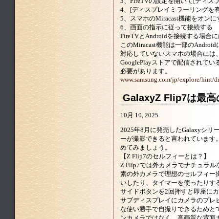
3、FireTVの設定を開いて[ディ
4、[ディスプレイミラーリングを
5、スマホのMiracast機能をオン
6、画面の指示に従って接続する
FireTVとAndroidを接続する場合に
このMiracast機能は一部のAndro
対応していないスマホの場合には
GooglePlayストアで配信さ
必要があります。
www.samsung.com/jp/explore/hint/dr
GalaxyZ Flip7
ョット撮影できる？
10月 10, 2025
2025年8月に発売したGalaxyシ
ーが撮影できると言われています。こ
めてみましょう。
【Z Flip7のセルフィーとは？】
Z Flip7では外カメラでナチュラ
素の外カメラで理想のセルフィー
いしたり、タイマーを使ったりす
サイドボタンを2回押すと即座に
サブディスプレイにカメラのプレ
な使い勝手で自撮りできるためと
ンカメラではなく、高画質な背面